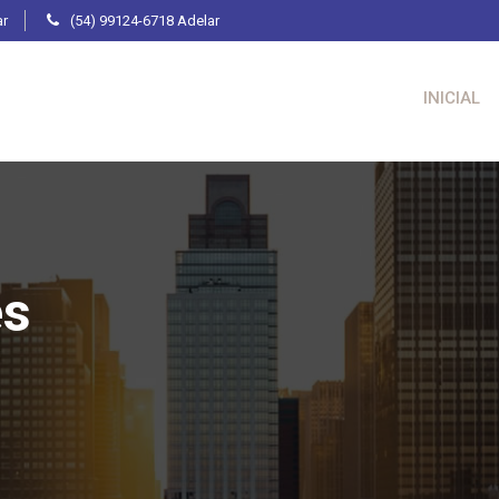
ar
(54) 99124-6718 Adelar
INICIAL
es